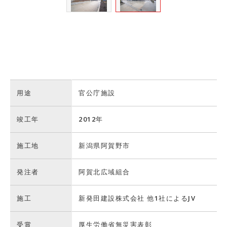
用途
官公庁施設
竣工年
2012年
施工地
新潟県阿賀野市
発注者
阿賀北広域組合
施工
新発田建設株式会社 他1社によるJV
受賞
厚生労働省無災害表彰